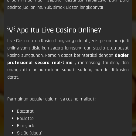
JFGaming168 hadir sebagai destinasi terpercaya bagi para
pecinta judi online. Yuk, simak ulasan lengkapnya!
💡 Apa Itu Live Casino Online?
Live Casino atau Kasino Langsung adalah jenis permainan judi
online yang disiarkan secara langsung dari studio atau pusat
kasino sungguhan. Pemain dapat berinteraksi dengan
dealer
profesional secara real-time
, memasang taruhan, dan
mengikuti alur permainan seperti sedang berada di kasino
darat.
Permainan populer dalam live casino meliputi:
Baccarat
Roulette
Blackjack
Sic Bo (dadu)