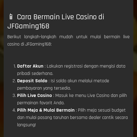
📱 Cara Bermain Live Casino di
JFGaming168
Berikut langkah-langkah mudah untuk mulai bermain live
casino di JFGaming168:
Daftar Akun
: Lakukan registrasi dengan mengisi data
pribadi sederhana.
Deposit Saldo
: Isi saldo akun melalui metode
pembayaran yang tersedia.
Pilih Live Casino
: Masuk ke menu Live Casino dan pilih
permainan favorit Anda.
Pilih Meja & Mulai Bermain
: Pilih meja sesuai budget
dan mulai pasang taruhan bersama dealer cantik secara
langsung!