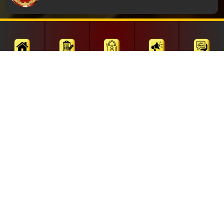
Copyright ©
jfgaming168
, All rights reserved.
Home
Daftar
Login
Promosi
Livechat