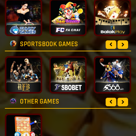
SPORTSBOOK GAMES
OTHER GAMES