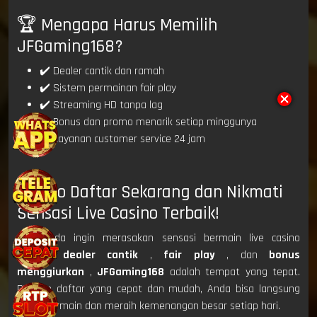
🏆 Mengapa Harus Memilih
JFGaming168?
✔️ Dealer cantik dan ramah
✔️ Sistem permainan fair play
✔️ Streaming HD tanpa lag
✔️ Bonus dan promo menarik setiap minggunya
✔️ Layanan customer service 24 jam
🚀 Ayo Daftar Sekarang dan Nikmati
Sensasi Live Casino Terbaik!
Jika Anda ingin merasakan sensasi bermain live casino
dengan
dealer cantik
,
fair play
, dan
bonus
menggiurkan
,
JFGaming168
adalah tempat yang tepat.
Dengan daftar yang cepat dan mudah, Anda bisa langsung
mulai bermain dan meraih kemenangan besar setiap hari.