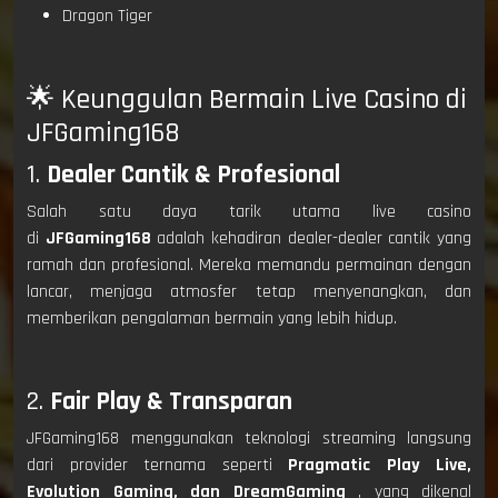
Dragon Tiger
🌟 Keunggulan Bermain Live Casino di
JFGaming168
1.
Dealer Cantik & Profesional
Salah satu daya tarik utama live casino
di
JFGaming168
adalah kehadiran dealer-dealer cantik yang
ramah dan profesional. Mereka memandu permainan dengan
lancar, menjaga atmosfer tetap menyenangkan, dan
memberikan pengalaman bermain yang lebih hidup.
2.
Fair Play & Transparan
JFGaming168 menggunakan teknologi streaming langsung
dari provider ternama seperti
Pragmatic Play Live,
Evolution Gaming, dan DreamGaming
, yang dikenal