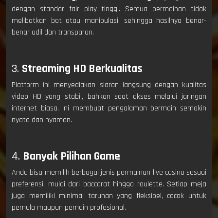
dengan standar fair play tinggi. Semua permainan tidak
melibatkan bot atau manipulasi, sehingga hasilnya benar-
benar adil dan transparan.
3.
Streaming HD Berkualitas
Platform ini menyediakan siaran langsung dengan kualitas
video HD yang stabil, bahkan saat akses melalui jaringan
internet biasa. Ini membuat pengalaman bermain semakin
nyata dan nyaman.
4.
Banyak Pilihan Game
Anda bisa memilih berbagai jenis permainan live casino sesuai
preferensi, mulai dari baccarat hingga roulette. Setiap meja
juga memiliki minimal taruhan yang fleksibel, cocok untuk
pemula maupun pemain profesional.